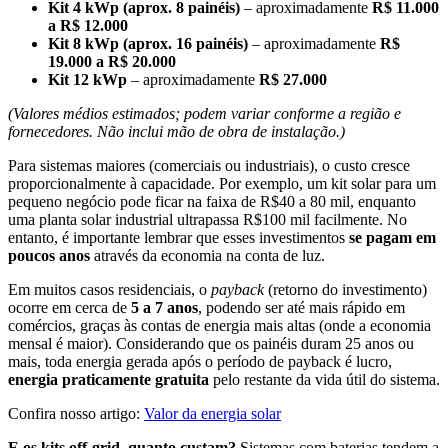
Kit 4 kWp (aprox. 8 painéis)
– aproximadamente
R$ 11.000
a R$ 12.000
Kit 8 kWp (aprox. 16 painéis)
– aproximadamente
R$
19.000 a R$ 20.000
Kit 12 kWp
– aproximadamente
R$ 27.000
(Valores médios estimados; podem variar conforme a região e
fornecedores. Não inclui mão de obra de instalação.)
Para sistemas maiores (comerciais ou industriais), o custo cresce
proporcionalmente à capacidade. Por exemplo, um kit solar para um
pequeno negócio pode ficar na faixa de R$40 a 80 mil, enquanto
uma planta solar industrial ultrapassa R$100 mil facilmente. No
entanto, é importante lembrar que esses investimentos
se pagam em
poucos anos
através da economia na conta de luz.
Em muitos casos residenciais, o
payback
(retorno do investimento)
ocorre em cerca de
5 a 7 anos
, podendo ser até mais rápido em
comércios, graças às contas de energia mais altas (onde a economia
mensal é maior). Considerando que os painéis duram 25 anos ou
mais, toda energia gerada após o período de payback é lucro,
energia praticamente gratuita
pelo restante da vida útil do sistema.
Confira nosso artigo:
Valor da energia solar
E os kits off-grid, quanto custam?
Sistemas com baterias tendem a