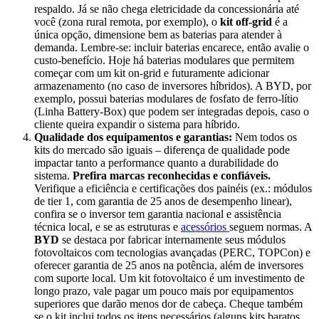
respaldo. Já se não chega eletricidade da concessionária até
você (zona rural remota, por exemplo), o
kit off-grid
é a
única opção, dimensione bem as baterias para atender à
demanda. Lembre-se: incluir baterias encarece, então avalie o
custo-benefício. Hoje há baterias modulares que permitem
começar com um kit on-grid e futuramente adicionar
armazenamento (no caso de inversores híbridos). A BYD, por
exemplo, possui baterias modulares de fosfato de ferro-lítio
(Linha Battery-Box) que podem ser integradas depois, caso o
cliente queira expandir o sistema para híbrido.
Qualidade dos equipamentos e garantias:
Nem todos os
kits do mercado são iguais – diferença de qualidade pode
impactar tanto a performance quanto a durabilidade do
sistema.
Prefira marcas reconhecidas e confiáveis.
Verifique a eficiência e certificações dos painéis (ex.: módulos
de tier 1, com garantia de 25 anos de desempenho linear),
confira se o inversor tem garantia nacional e assistência
técnica local, e se as estruturas e
acessórios
seguem normas. A
BYD
se destaca por fabricar internamente seus módulos
fotovoltaicos com tecnologias avançadas (PERC, TOPCon) e
oferecer garantia de 25 anos na potência, além de inversores
com suporte local. Um kit fotovoltaico é um investimento de
longo prazo, vale pagar um pouco mais por equipamentos
superiores que darão menos dor de cabeça. Cheque também
se o kit inclui todos os itens necessários (alguns kits baratos