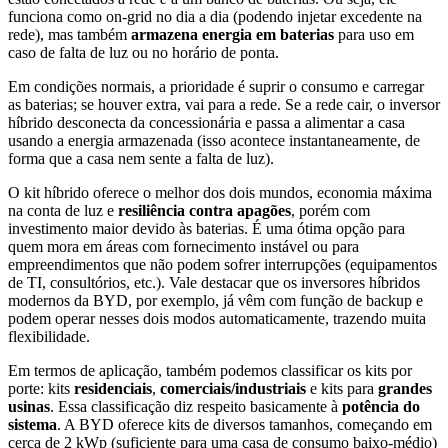
funciona como on-grid no dia a dia (podendo injetar excedente na
rede), mas também
armazena energia em baterias
para uso em
caso de falta de luz ou no horário de ponta.
Em condições normais, a prioridade é suprir o consumo e carregar
as baterias; se houver extra, vai para a rede. Se a rede cair, o inversor
híbrido desconecta da concessionária e passa a alimentar a casa
usando a energia armazenada (isso acontece instantaneamente, de
forma que a casa nem sente a falta de luz).
O kit híbrido oferece o melhor dos dois mundos, economia máxima
na conta de luz e
resiliência contra apagões
, porém com
investimento maior devido às baterias. É uma ótima opção para
quem mora em áreas com fornecimento instável ou para
empreendimentos que não podem sofrer interrupções (equipamentos
de TI, consultórios, etc.). Vale destacar que os inversores híbridos
modernos da BYD, por exemplo, já vêm com função de backup e
podem operar nesses dois modos automaticamente, trazendo muita
flexibilidade.
Em termos de aplicação, também podemos classificar os kits por
porte: kits
residenciais
,
comerciais/industriais
e kits para
grandes
usinas
. Essa classificação diz respeito basicamente à
potência do
sistema
. A BYD oferece kits de diversos tamanhos, começando em
cerca de 2 kWp (suficiente para uma casa de consumo baixo-médio)