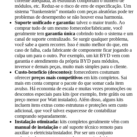
corrente adequada, as estruturas comportam o número de
módulos, etc. Reduz-se o risco de erro de especificação. Um
sistema “frankenstein” montado com peças aleatórias pode ter
problemas de desempenho se não houver essa harmonia.
Suporte unificado e garantia:
talvez o maior trunfo. Ao
comprar tudo de um mesmo fornecedor/fabricante, você
geralmente tem
garantia única
cobrindo todo o sistema e um
canal de suporte centralizado. Se surgir qualquer problema,
você sabe a quem recorrer. Isso é muito melhor do que, em
caso de falha, cada fabricante de componente ficar jogando a
culpa um para o outro. Por exemplo, um kit BYD vem com
garantia e atendimento da própria BYD para módulos,
inversor e demais peças, muito mais simples para o cliente.
Custo-benefício (descontos):
fornecedores costumam
oferecer
preços mais competitivos
em kits completos. Sai
mais em conta comprar o pacote do que somar cada item
avulso. Há economia de escala e muitas vezes promoções ou
descontos especiais para kits (por exemplo, frete grátis ou um
preço menor por Watt instalado). Além disso, alguns kits
incluem itens extras como estruturas e proteções sem custo
adicional, que você talvez esquecesse de contabilizar
comprando separadamente.
Instalação otimizada:
kits completos geralmente vêm com
manual de instalação
e até suporte técnico remoto para
auxiliar o eletricista/instalador. Por ser um conjunto