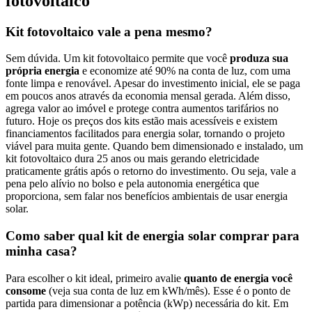
fotovoltaico
Kit fotovoltaico vale a pena mesmo?
Sem dúvida. Um kit fotovoltaico permite que você
produza sua
própria energia
e economize até 90% na conta de luz, com uma
fonte limpa e renovável. Apesar do investimento inicial, ele se paga
em poucos anos através da economia mensal gerada. Além disso,
agrega valor ao imóvel e protege contra aumentos tarifários no
futuro. Hoje os preços dos kits estão mais acessíveis e existem
financiamentos facilitados para energia solar, tornando o projeto
viável para muita gente. Quando bem dimensionado e instalado, um
kit fotovoltaico dura 25 anos ou mais gerando eletricidade
praticamente grátis após o retorno do investimento. Ou seja, vale a
pena pelo alívio no bolso e pela autonomia energética que
proporciona, sem falar nos benefícios ambientais de usar energia
solar.
Como saber qual kit de energia solar comprar para
minha casa?
Para escolher o kit ideal, primeiro avalie
quanto de energia você
consome
(veja sua conta de luz em kWh/mês). Esse é o ponto de
partida para dimensionar a potência (kWp) necessária do kit. Em