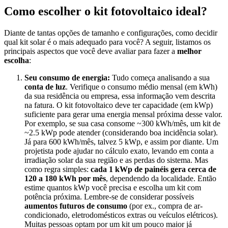
Como escolher o kit fotovoltaico ideal?
Diante de tantas opções de tamanho e configurações, como decidir
qual kit solar é o mais adequado para você? A seguir, listamos os
principais aspectos que você deve avaliar para fazer a
melhor
escolha
:
Seu consumo de energia:
Tudo começa analisando a sua
conta de luz
. Verifique o consumo médio mensal (em kWh)
da sua residência ou empresa, essa informação vem descrita
na fatura. O kit fotovoltaico deve ter capacidade (em kWp)
suficiente para gerar uma energia mensal próxima desse valor.
Por exemplo, se sua casa consome ~300 kWh/mês, um kit de
~2.5 kWp pode atender (considerando boa incidência solar).
Já para 600 kWh/mês, talvez 5 kWp, e assim por diante. Um
projetista pode ajudar no cálculo exato, levando em conta a
irradiação solar da sua região e as perdas do sistema. Mas
como regra simples:
cada 1 kWp de painéis gera cerca de
120 a 180 kWh por mês
, dependendo da localidade. Então
estime quantos kWp você precisa e escolha um kit com
potência próxima. Lembre-se de considerar possíveis
aumentos futuros de consumo
(por ex., compra de ar-
condicionado, eletrodomésticos extras ou veículos elétricos).
Muitas pessoas optam por um kit um pouco maior já