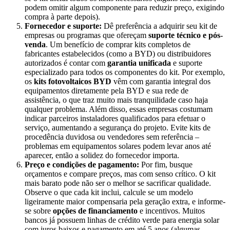
podem omitir algum componente para reduzir preço, exigindo
compra à parte depois).
Fornecedor e suporte:
Dê preferência a adquirir seu kit de
empresas ou programas que ofereçam
suporte técnico e pós-
venda
. Um benefício de comprar kits completos de
fabricantes estabelecidos (como a BYD) ou distribuidores
autorizados é contar com
garantia unificada
e suporte
especializado para todos os componentes do kit. Por exemplo,
os
kits fotovoltaicos BYD
vêm com garantia integral dos
equipamentos diretamente pela BYD e sua rede de
assistência, o que traz muito mais tranquilidade caso haja
qualquer problema. Além disso, essas empresas costumam
indicar parceiros instaladores qualificados para efetuar o
serviço, aumentando a segurança do projeto. Evite kits de
procedência duvidosa ou vendedores sem referência –
problemas em equipamentos solares podem levar anos até
aparecer, então a solidez do fornecedor importa.
Preço e condições de pagamento:
Por fim, busque
orçamentos e compare preços, mas com senso crítico. O kit
mais barato pode não ser o melhor se sacrificar qualidade.
Observe o que cada kit inclui, calcule se um modelo
ligeiramente maior compensaria pela geração extra, e informe-
se sobre
opções de financiamento
e incentivos. Muitos
bancos já possuem linhas de crédito verde para energia solar
com juros baixos e pagamento em até 5 anos (algumas