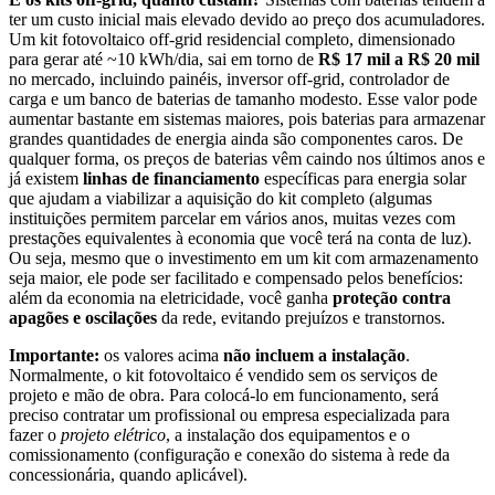
ter um custo inicial mais elevado devido ao preço dos acumuladores.
Um kit fotovoltaico off-grid residencial completo, dimensionado
para gerar até ~10 kWh/dia, sai em torno de
R$ 17 mil a R$ 20 mil
no mercado, incluindo painéis, inversor off-grid, controlador de
carga e um banco de baterias de tamanho modesto. Esse valor pode
aumentar bastante em sistemas maiores, pois baterias para armazenar
grandes quantidades de energia ainda são componentes caros. De
qualquer forma, os preços de baterias vêm caindo nos últimos anos e
já existem
linhas de financiamento
específicas para energia solar
que ajudam a viabilizar a aquisição do kit completo (algumas
instituições permitem parcelar em vários anos, muitas vezes com
prestações equivalentes à economia que você terá na conta de luz).
Ou seja, mesmo que o investimento em um kit com armazenamento
seja maior, ele pode ser facilitado e compensado pelos benefícios:
além da economia na eletricidade, você ganha
proteção contra
apagões e oscilações
da rede, evitando prejuízos e transtornos.
Importante:
os valores acima
não incluem a instalação
.
Normalmente, o kit fotovoltaico é vendido sem os serviços de
projeto e mão de obra. Para colocá-lo em funcionamento, será
preciso contratar um profissional ou empresa especializada para
fazer o
projeto elétrico
, a instalação dos equipamentos e o
comissionamento (configuração e conexão do sistema à rede da
concessionária, quando aplicável).