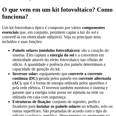
O que vem em um kit fotovoltaico? Como
funciona?
Um kit fotovoltaico típico é composto por vários
componentes
essenciais
que, em conjunto, permitem captar a luz do sol e
convertê-la em eletricidade utilizável. Veja os principais itens
incluídos e suas funções:
Painéis solares (módulos fotovoltaicos):
são o coração do
sistema. Eles captam a
energia do sol
e a convertem em
eletricidade através do efeito fotovoltaico nas células de
silício. A quantidade e potência dos painéis determinam a
capacidade de geração do kit.
Inversor solar:
equipamento que
converte a corrente
contínua (DC)
gerada pelos painéis em
corrente alternada
(AC)
, que é a forma de energia utilizada pelos aparelhos e
pela rede elétrica. O inversor também monitora o sistema e
garante que a energia solar possa ser injetada na rede ou
utilizada em casa com segurança.
Estruturas de fixação:
conjunto de suportes, perfis e
fixadores para
instalar os painéis solares
no telhado, solo ou
outras superfícies. São projetadas de acordo com o tipo de
telhado (cerâmico, metálico, fibrocimento) ou montagem no