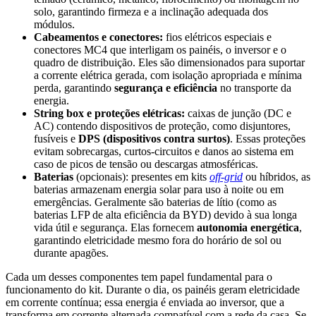
solo, garantindo firmeza e a inclinação adequada dos
módulos.
Cabeamentos e conectores:
fios elétricos especiais e
conectores MC4 que interligam os painéis, o inversor e o
quadro de distribuição. Eles são dimensionados para suportar
a corrente elétrica gerada, com isolação apropriada e mínima
perda, garantindo
segurança e eficiência
no transporte da
energia.
String box e proteções elétricas:
caixas de junção (DC e
AC) contendo dispositivos de proteção, como disjuntores,
fusíveis e
DPS (dispositivos contra surtos)
. Essas proteções
evitam sobrecargas, curtos-circuitos e danos ao sistema em
caso de picos de tensão ou descargas atmosféricas.
Baterias
(opcionais): presentes em kits
off-grid
ou híbridos, as
baterias armazenam energia solar para uso à noite ou em
emergências. Geralmente são baterias de lítio (como as
baterias LFP de alta eficiência da BYD) devido à sua longa
vida útil e segurança. Elas fornecem
autonomia energética
,
garantindo eletricidade mesmo fora do horário de sol ou
durante apagões.
Cada um desses componentes tem papel fundamental para o
funcionamento do kit. Durante o dia, os painéis geram eletricidade
em corrente contínua; essa energia é enviada ao inversor, que a
transforma em corrente alternada compatível com a rede da casa. Se