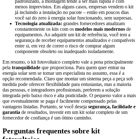
padronizado, a montagem tende a ser mais rápida e com
menos imprevistos. Em alguns casos, empresas vendem o kit
já incluindo a instalação no pacote – então em poucos dias
você sai do zero à energia solar funcionando, sem surpresas.
Tecnologia atualizada:
grandes fornecedores atualizam
constantemente os kits com os
modelos mais modernos
de
equipamentos. Ao adquirir um kit de referência, você tem a
segurança de receber equipamentos atualizados e compatíveis
entre si, em vez de correr o risco de comprar algum
componente obsoleto ou inadequado isoladamente.
Em resumo, o kit fotovoltaico completo vale a pena principalmente
pela
tranquilidade
que proporciona. Para quem quer entrar na
energia solar sem se tornar um especialista no assunto, essa é a
opção recomendada. Claro que montar um sistema peça a peça sob
medida pode oferecer flexibilidade para entusiastas, mas a maioria
das pessoas, e integradores profissionais, preferem a solução
integrada pelo baixo risco e alta praticidade. O pequeno valor a mais
que eventualmente se paga é facilmente compensado pelas
vantagens listadas. Portanto, se você deseja
segurança, facilidade e
garantia
de resultados, investir em um kit solar completo de um
fornecedor de confiança é um ótimo caminho.
Perguntas frequentes sobre kit