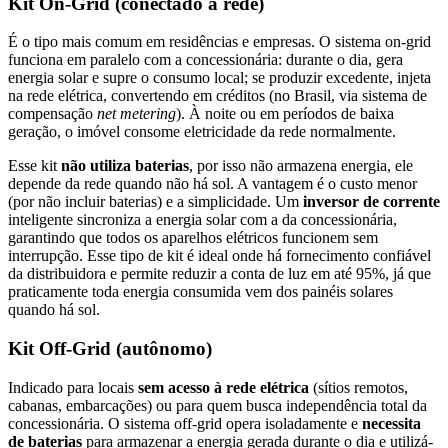
Kit On-Grid (conectado à rede)
É o tipo mais comum em residências e empresas. O sistema on-grid
funciona em paralelo com a concessionária: durante o dia, gera
energia solar e supre o consumo local; se produzir excedente, injeta
na rede elétrica, convertendo em créditos (no Brasil, via sistema de
compensação
net metering
). À noite ou em períodos de baixa
geração, o imóvel consome eletricidade da rede normalmente.
Esse kit
não utiliza baterias
, por isso não armazena energia, ele
depende da rede quando não há sol. A vantagem é o custo menor
(por não incluir baterias) e a simplicidade. Um
inversor de corrente
inteligente sincroniza a energia solar com a da concessionária,
garantindo que todos os aparelhos elétricos funcionem sem
interrupção. Esse tipo de kit é ideal onde há fornecimento confiável
da distribuidora e permite reduzir a conta de luz em até 95%, já que
praticamente toda energia consumida vem dos painéis solares
quando há sol.
Kit Off-Grid (autônomo)
Indicado para locais
sem acesso à rede elétrica
(sítios remotos,
cabanas, embarcações) ou para quem busca independência total da
concessionária. O sistema off-grid opera isoladamente e
necessita
de baterias
para armazenar a energia gerada durante o dia e utilizá-