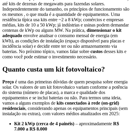
até kits de dezenas de megawatts para fazendas solares.
Independentemente do tamanho, os princípios de funcionamento são
os mesmos , o que muda é a quantidade de equipamentos. Uma
residência típica usa kits entre ~2 a 8 kWp; comércios e empresas
médias, kits de 10 a 50 kWp; já indústrias e usinas podem demandar
centenas de kWp ou alguns MW. Na prática,
dimensionar o kit
adequado
envolve analisar o consumo mensal de energia (em
kWh), as condições de instalação (espaço disponível para placas e
incidência solar) e decidir entre ter ou não armazenamento via
baterias. No próximo tópico, vamos falar sobre
custos
desses kits e
como você pode estimar o investimento necessário.
Quanto custa um kit fotovoltaico?
Preço
é uma das primeiras dúvidas de quem pesquisa sobre energia
solar. Os valores de um kit fotovoltaico variam conforme a potência
do sistema (número de placas), a marca e qualidade dos
equipamentos e se inclui baterias ou não. Para termos uma ideia,
vamos a alguns exemplos de
kits conectados à rede (on-grid)
residenciais
, considerando apenas os equipamentos principais (sem
instalação ou extras), com valores médios atualizados em 2025:
Kit 2 kWp (cerca de 4 painéis)
– aproximadamente
R$
7.000 a R$ 8.000