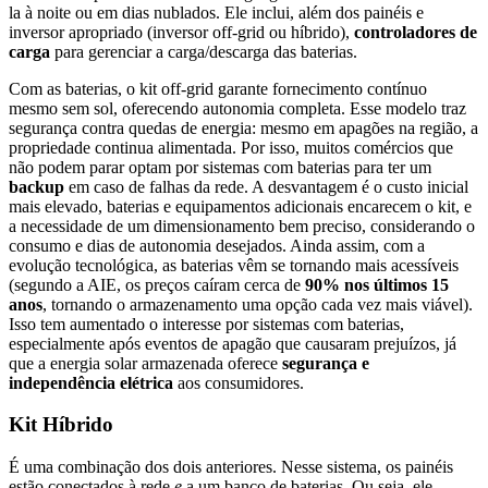
la à noite ou em dias nublados. Ele inclui, além dos painéis e
inversor apropriado (inversor off-grid ou híbrido),
controladores de
carga
para gerenciar a carga/descarga das baterias.
Com as baterias, o kit off-grid garante fornecimento contínuo
mesmo sem sol, oferecendo autonomia completa. Esse modelo traz
segurança contra quedas de energia: mesmo em apagões na região, a
propriedade continua alimentada. Por isso, muitos comércios que
não podem parar optam por sistemas com baterias para ter um
backup
em caso de falhas da rede. A desvantagem é o custo inicial
mais elevado, baterias e equipamentos adicionais encarecem o kit, e
a necessidade de um dimensionamento bem preciso, considerando o
consumo e dias de autonomia desejados. Ainda assim, com a
evolução tecnológica, as baterias vêm se tornando mais acessíveis
(segundo a AIE, os preços caíram cerca de
90% nos últimos 15
anos
, tornando o armazenamento uma opção cada vez mais viável).
Isso tem aumentado o interesse por sistemas com baterias,
especialmente após eventos de apagão que causaram prejuízos, já
que a energia solar armazenada oferece
segurança e
independência elétrica
aos consumidores.
Kit Híbrido
É uma combinação dos dois anteriores. Nesse sistema, os painéis
estão conectados à rede
e
a um banco de baterias. Ou seja, ele