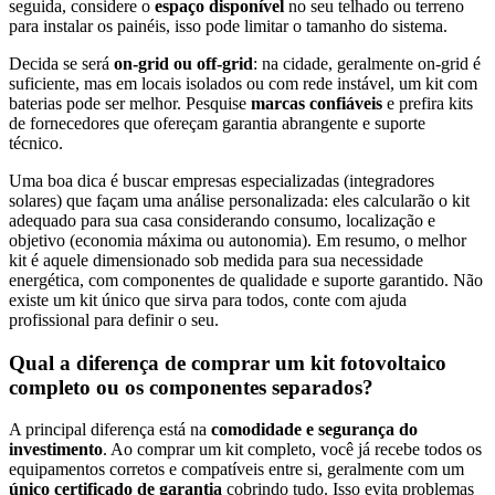
seguida, considere o
espaço disponível
no seu telhado ou terreno
para instalar os painéis, isso pode limitar o tamanho do sistema.
Decida se será
on-grid ou off-grid
: na cidade, geralmente on-grid é
suficiente, mas em locais isolados ou com rede instável, um kit com
baterias pode ser melhor. Pesquise
marcas confiáveis
e prefira kits
de fornecedores que ofereçam garantia abrangente e suporte
técnico.
Uma boa dica é buscar empresas especializadas (integradores
solares) que façam uma análise personalizada: eles calcularão o kit
adequado para sua casa considerando consumo, localização e
objetivo (economia máxima ou autonomia). Em resumo, o melhor
kit é aquele dimensionado sob medida para sua necessidade
energética, com componentes de qualidade e suporte garantido. Não
existe um kit único que sirva para todos, conte com ajuda
profissional para definir o seu.
Qual a diferença de comprar um kit fotovoltaico
completo ou os componentes separados?
A principal diferença está na
comodidade e segurança do
investimento
. Ao comprar um kit completo, você já recebe todos os
equipamentos corretos e compatíveis entre si, geralmente com um
único certificado de garantia
cobrindo tudo. Isso evita problemas