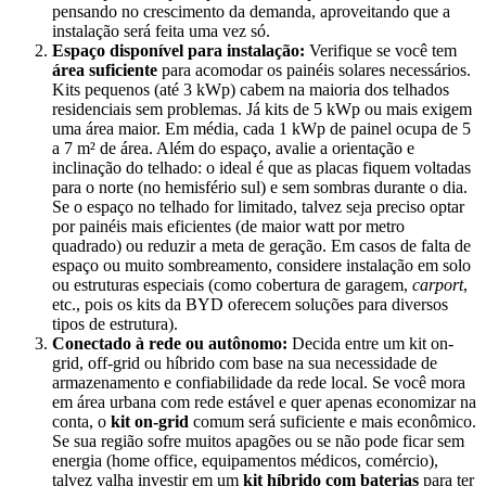
pensando no crescimento da demanda, aproveitando que a
instalação será feita uma vez só.
Espaço disponível para instalação:
Verifique se você tem
área suficiente
para acomodar os painéis solares necessários.
Kits pequenos (até 3 kWp) cabem na maioria dos telhados
residenciais sem problemas. Já kits de 5 kWp ou mais exigem
uma área maior. Em média, cada 1 kWp de painel ocupa de 5
a 7 m² de área. Além do espaço, avalie a orientação e
inclinação do telhado: o ideal é que as placas fiquem voltadas
para o norte (no hemisfério sul) e sem sombras durante o dia.
Se o espaço no telhado for limitado, talvez seja preciso optar
por painéis mais eficientes (de maior watt por metro
quadrado) ou reduzir a meta de geração. Em casos de falta de
espaço ou muito sombreamento, considere instalação em solo
ou estruturas especiais (como cobertura de garagem,
carport
,
etc., pois os kits da BYD oferecem soluções para diversos
tipos de estrutura).
Conectado à rede ou autônomo:
Decida entre um kit on-
grid, off-grid ou híbrido com base na sua necessidade de
armazenamento e confiabilidade da rede local. Se você mora
em área urbana com rede estável e quer apenas economizar na
conta, o
kit on-grid
comum será suficiente e mais econômico.
Se sua região sofre muitos apagões ou se não pode ficar sem
energia (home office, equipamentos médicos, comércio),
talvez valha investir em um
kit híbrido com baterias
para ter