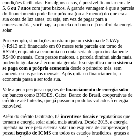
condições facilitadas. Em alguns casos, é possível financiar em até
5, 6 ou 7 anos
com juros baixos. A grande vantagem é que a parcela
do financiamento pode ficar próxima (ou até menor) do que era a
sua conta de luz antes, ou seja, em vez de pagar para a
concessionária, você paga a parcela do banco e já usufrui da energia
solar.
Por exemplo, simulações mostram que um sistema de 5 kWp
(~R$13 mil) financiado em 60 meses teria parcela em torno de
R$550, enquanto a economia na conta seria de aproximadamente
R$400 mensais. Com prazos maiores, a parcela diminui ainda mais,
podendo igualar-se à economia gerada. Isso significa que
o sistema
se paga com a própria economia
desde o primeiro mês, sem
aumentar seus gastos mensais. Após quitar o financiamento, a
economia passa a ser toda sua.
Vale a pena pesquisar opções de
financiamento de energia solar
em bancos como BNDES, Caixa, Banco do Brasil, cooperativas de
crédito e até fintechs, que já possuem produtos voltados à energia
renovável.
Além do crédito facilitado, há
incentivos fiscais
e regulatórios que
tornam a energia solar ainda mais atrativa. Desde 2015, a energia
injetada na rede pelo sistema solar (no esquema de compensação)
possui
isenção de ICMS
em todos os estados brasileiros, graças a