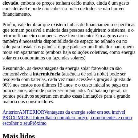
elevado
, embora os preços tenham caído muito, ainda é um gasto
considerável e pode não caber no bolso de todos se não houver
financiamento.
Porém, vale lembrar que existem linhas de financiamento específicas
que tornam possível a maioria das pessoas adquirirem o sistema, e o
retorno financeiro compensa esse investimento. Em alguns casos
também é necessária disponibilidade de espaço no telhado ou no
solo para instalar os painéis, o que pode ser um limitador para quem
mora em apartamento (embora haja soluções coletivas, como energia
solar em condomínios ou fazendas solares).
Resumindo, as desvantagens da energia solar fotovoltaica são
contornáveis: a
intermitência
(ausência de sol à noite) pode ser
resolvida com baterias, cada vez mais acessíveis graças à queda de
90% nos custos nos últimos 15 anos, e o custo inicial se paga em
poucos anos, além de poder ser financiado. No balanço geral, os
pontos positivos superam em muito essas limitações para a grande
maioria dos consumidores.
Anterior
ANTERIOR
Vantagens da energia solar em seu imóvel
PRÓXIMO
Kit fotovoltaico completo: preço, componentes e como
escolher o seu
Próximo
Mais lidos