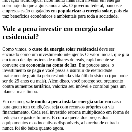
inovação tecnológica, ficou muito mais fácil investir em energia
solar hoje do que alguns anos atrás. O governo federal, bancos e
empresas estão engajados em
popularizar a energia solar
, pois ela
traz benefícios econômicos e ambientais para toda a sociedade.
Vale a pena investir em energia solar
residencial?
Como vimos, o
custo da energia solar residencial
deve ser
encarado como um investimento inteligente. O valor inicial, que gira
em torno de alguns tens de milhares de reais, rapidamente se
converte em
economia na conta de luz
. Em poucos anos, o
investimento se paga e você passa a usufruir de eletricidade
praticamente gratuita pelo restante da vida útil do sistema (que pode
ser de 25 anos ou mais). Além disso, você protege seu orçamento
contra aumentos tarifários, valoriza seu imóvel e contribui para um
planeta mais limpo.
Em resumo,
vale muito a pena instalar energia solar em casa
para quem tem condições, seja com recursos próprios ou via
financiamento. Cada real investido retorna multiplicado em forma de
redução de gastos futuros. E com a queda dos preços dos
equipamentos e os incentivos disponíveis, a barreira de entrada
nunca foi tão baixa quanto agora.