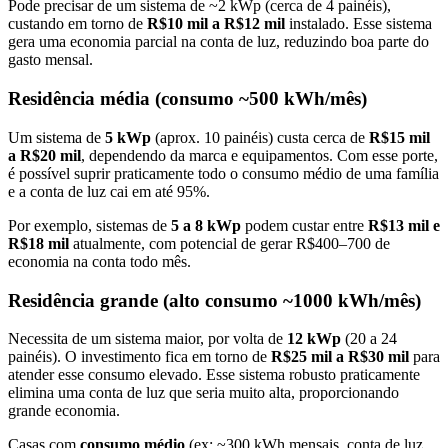
Pode precisar de um sistema de ~2 kWp (cerca de 4 painéis),
custando em torno de
R$10 mil a R$12 mil
instalado. Esse sistema
gera uma economia parcial na conta de luz, reduzindo boa parte do
gasto mensal.
Residência média (consumo ~500 kWh/mês)
Um sistema de
5 kWp
(aprox. 10 painéis) custa cerca de
R$15 mil
a R$20 mil
, dependendo da marca e equipamentos. Com esse porte,
é possível suprir praticamente todo o consumo médio de uma família
e a conta de luz cai em até 95%.
Por exemplo, sistemas de
5 a 8 kWp
podem custar entre
R$13 mil e
R$18 mil
atualmente, com potencial de gerar R$400–700 de
economia na conta todo mês.
Residência grande (alto consumo ~1000 kWh/mês)
Necessita de um sistema maior, por volta de
12 kWp
(20 a 24
painéis). O investimento fica em torno de
R$25 mil a R$30 mil
para
atender esse consumo elevado. Esse sistema robusto praticamente
elimina uma conta de luz que seria muito alta, proporcionando
grande economia.
Casas com
consumo médio
(ex: ~300 kWh mensais, conta de luz