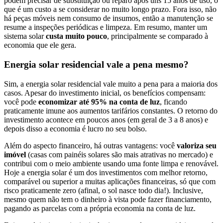
podem precisar de substituição ou reparo após uns 15 anos de uso, o
que é um custo a se considerar no muito longo prazo. Fora isso, não
há peças móveis nem consumo de insumos, então a manutenção se
resume a inspeções periódicas e limpeza. Em resumo, manter um
sistema solar
custa muito pouco
, principalmente se comparado à
economia que ele gera.
Energia solar residencial vale a pena mesmo?
Sim, a energia solar residencial vale muito a pena para a maioria dos
casos. Apesar do investimento inicial, os benefícios compensam:
você pode
economizar até 95% na conta de luz
, ficando
praticamente imune aos aumentos tarifários constantes. O retorno do
investimento acontece em poucos anos (em geral de 3 a 8 anos) e
depois disso a economia é lucro no seu bolso.
Além do aspecto financeiro, há outras vantagens: você
valoriza seu
imóvel
(casas com painéis solares são mais atrativas no mercado) e
contribui com o meio ambiente usando uma fonte limpa e renovável.
Hoje a energia solar é um dos investimentos com melhor retorno,
comparável ou superior a muitas aplicações financeiras, só que com
risco praticamente zero (afinal, o sol nasce todo dia!). Inclusive,
mesmo quem não tem o dinheiro à vista pode fazer financiamento,
pagando as parcelas com a própria economia na conta de luz.