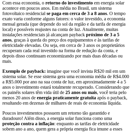
Com essa economia, o
retorno do investimento
em energia solar
acontece em poucos anos. Em média no Brasil, um sistema
fotovoltaico residencial
se paga em cerca de 3 a 8 anos
. O tempo
exato varia conforme alguns fatores: o valor investido, a economia
mensal gerada (que depende do sol da região e da tarifa de energia
local) e possíveis reajustes na conta de luz. Atualmente, muitas
instalações residenciais já alcançam payback
próximo de 3 a 5
anos
, graças à queda do preço dos equipamentos e às tarifas de
eletricidade elevadas. Ou seja, em cerca de 3 anos os proprietários
recuperam cada real investido na forma de redução da conta, e
depois disso continuam economizando por mais duas décadas ou
mais.
Exemplo de payback:
imagine que você invista R$20 mil em um
sistema solar. Se esse sistema gera uma economia média de R$4.000
a R$5.000 por ano na sua conta de luz, em aproximadamente 4 a 5
anos o investimento estará totalmente recuperado. Considerando que
os painéis solares têm vida útil de
25 anos ou mais
, você teria pelo
menos 20 anos de
energia praticamente gratuita
após o payback,
resultando em dezenas de milhares de reais de economia líquida.
Poucos investimentos possuem um retorno tão garantido e
duradouro! Além disso, a energia solar funciona como uma
proteção contra a inflação
: enquanto as tarifas de eletricidade
sobem ano a ano, quem gera a própria energia fica imune a esses