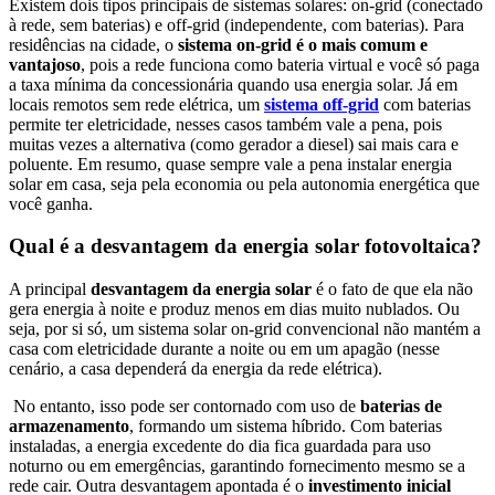
Existem dois tipos principais de sistemas solares: on-grid (conectado
à rede, sem baterias) e off-grid (independente, com baterias). Para
residências na cidade, o
sistema on-grid é o mais comum e
vantajoso
, pois a rede funciona como bateria virtual e você só paga
a taxa mínima da concessionária quando usa energia solar. Já em
locais remotos sem rede elétrica, um
sistema off-grid
com baterias
permite ter eletricidade, nesses casos também vale a pena, pois
muitas vezes a alternativa (como gerador a diesel) sai mais cara e
poluente. Em resumo, quase sempre vale a pena instalar energia
solar em casa, seja pela economia ou pela autonomia energética que
você ganha.
Qual é a desvantagem da energia solar fotovoltaica?
A principal
desvantagem da energia solar
é o fato de que ela não
gera energia à noite e produz menos em dias muito nublados. Ou
seja, por si só, um sistema solar on-grid convencional não mantém a
casa com eletricidade durante a noite ou em um apagão (nesse
cenário, a casa dependerá da energia da rede elétrica).
No entanto, isso pode ser contornado com uso de
baterias de
armazenamento
, formando um sistema híbrido. Com baterias
instaladas, a energia excedente do dia fica guardada para uso
noturno ou em emergências, garantindo fornecimento mesmo se a
rede cair. Outra desvantagem apontada é o
investimento inicial