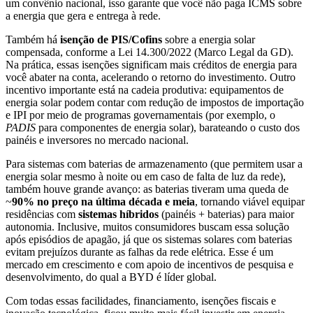
um convênio nacional, isso garante que você não paga ICMS sobre
a energia que gera e entrega à rede.
Também há
isenção de PIS/Cofins
sobre a energia solar
compensada, conforme a Lei 14.300/2022 (Marco Legal da GD).
Na prática, essas isenções significam mais créditos de energia para
você abater na conta, acelerando o retorno do investimento. Outro
incentivo importante está na cadeia produtiva: equipamentos de
energia solar podem contar com redução de impostos de importação
e IPI por meio de programas governamentais (por exemplo, o
PADIS
para componentes de energia solar), barateando o custo dos
painéis e inversores no mercado nacional.
Para sistemas com baterias de armazenamento (que permitem usar a
energia solar mesmo à noite ou em caso de falta de luz da rede),
também houve grande avanço: as baterias tiveram uma queda de
~
90% no preço na última década e meia
, tornando viável equipar
residências com
sistemas híbridos
(painéis + baterias) para maior
autonomia. Inclusive, muitos consumidores buscam essa solução
após episódios de apagão, já que os sistemas solares com baterias
evitam prejuízos durante as falhas da rede elétrica. Esse é um
mercado em crescimento e com apoio de incentivos de pesquisa e
desenvolvimento, do qual a BYD é líder global.
Com todas essas facilidades, financiamento, isenções fiscais e