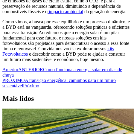
de emissões de gases de efeito estufa, como o CO2, e para a
preservação de recursos naturais, diminuindo a dependência de
combustíveis fósseis e o
impacto ambiental
da geração de energia.
Como vimos, a busca por esse equilíbrio é um processo dinâmico, e
a BYD está na vanguarda, oferecendo soluções práticas e eficientes
para essa transição.Acreditamos que a energia solar é um pilar
fundamental para esse futuro, e nossas soluções em kits
fotovoltaicos são projetadas para democratizar o acesso a essa fonte
limpa e renovável. Convidamos você a explorar nossos
kits
Fotovoltaicos
e descobrir como a BYD pode te ajudar a construir
um futuro mais sustentável e econômico, hoje mesmo.
Anterior
ANTERIOR
Como funciona a energia solar em dias de
chuva
PRÓXIMO
A transição energética: caminhos para um futuro
sustentável
Próximo
Mais lidos