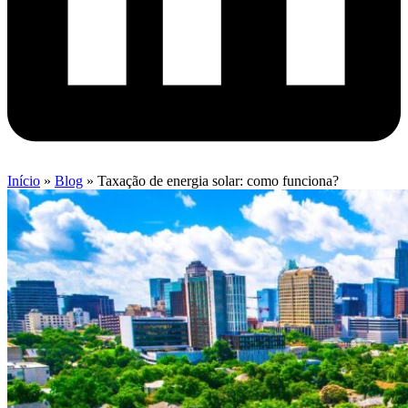
Início
»
Blog
»
Taxação de energia solar: como funciona?