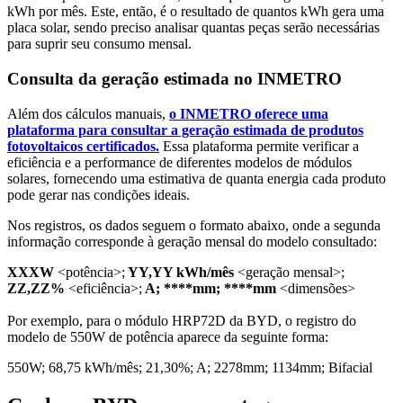
kWh por mês. Este, então, é o resultado de quantos kWh gera uma
placa solar, sendo preciso analisar quantas peças serão necessárias
para suprir seu consumo mensal.
Consulta da geração estimada no INMETRO
Além dos cálculos manuais,
o INMETRO oferece uma
plataforma para consultar a geração estimada de produtos
fotovoltaicos certificados.
Essa plataforma permite verificar a
eficiência e a performance de diferentes modelos de módulos
solares, fornecendo uma estimativa de quanta energia cada produto
pode gerar nas condições ideais.
Nos registros, os dados seguem o formato abaixo, onde a segunda
informação corresponde à geração mensal do modelo consultado:
XXXW
<potência>;
YY,YY kWh/mês
<geração mensal>;
ZZ,ZZ%
<eficiência>;
A; ****mm; ****mm
<dimensões>
Por exemplo, para o módulo HRP72D da BYD, o registro do
modelo de 550W de potência aparece da seguinte forma:
550W; 68,75 kWh/mês; 21,30%; A; 2278mm; 1134mm; Bifacial