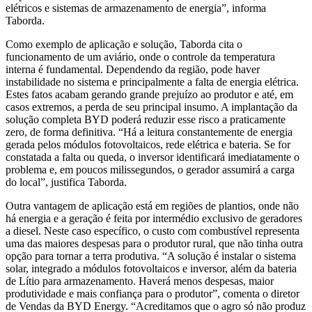
elétricos e sistemas de armazenamento de energia”, informa
Taborda.
Como exemplo de aplicação e solução, Taborda cita o
funcionamento de um aviário, onde o controle da temperatura
interna é fundamental. Dependendo da região, pode haver
instabilidade no sistema e principalmente a falta de energia elétrica.
Estes fatos acabam gerando grande prejuízo ao produtor e até, em
casos extremos, a perda de seu principal insumo. A implantação da
solução completa BYD poderá reduzir esse risco a praticamente
zero, de forma definitiva. “Há a leitura constantemente de energia
gerada pelos módulos fotovoltaicos, rede elétrica e bateria. Se for
constatada a falta ou queda, o inversor identificará imediatamente o
problema e, em poucos milissegundos, o gerador assumirá a carga
do local”, justifica Taborda.
Outra vantagem de aplicação está em regiões de plantios, onde não
há energia e a geração é feita por intermédio exclusivo de geradores
a diesel. Neste caso específico, o custo com combustível representa
uma das maiores despesas para o produtor rural, que não tinha outra
opção para tornar a terra produtiva. “A solução é instalar o sistema
solar, integrado a módulos fotovoltaicos e inversor, além da bateria
de Lítio para armazenamento. Haverá menos despesas, maior
produtividade e mais confiança para o produtor”, comenta o diretor
de Vendas da BYD Energy. “Acreditamos que o agro só não produz