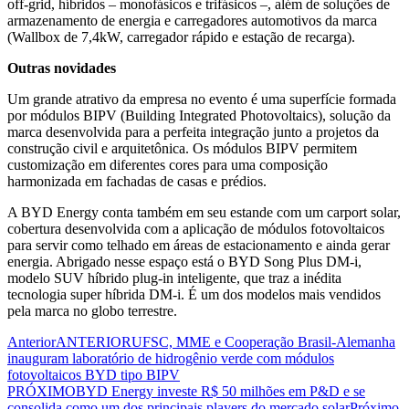
off-grid, híbridos – monofásicos e trifásicos –, além de soluções de
armazenamento de energia e carregadores automotivos da marca
(Wallbox de 7,4kW, carregador rápido e estação de recarga).
Outras novidades
Um grande atrativo da empresa no evento é uma superfície formada
por módulos BIPV (Building Integrated Photovoltaics), solução da
marca desenvolvida para a perfeita integração junto a projetos da
construção civil e arquitetônica. Os módulos BIPV permitem
customização em diferentes cores para uma composição
harmonizada em fachadas de casas e prédios.
A BYD Energy conta também em seu estande com um carport solar,
cobertura desenvolvida com a aplicação de módulos fotovoltaicos
para servir como telhado em áreas de estacionamento e ainda gerar
energia. Abrigado nesse espaço está o BYD Song Plus DM-i,
modelo SUV híbrido plug-in inteligente, que traz a inédita
tecnologia super híbrida DM-i. É um dos modelos mais vendidos
pela marca no globo terrestre.
Anterior
ANTERIOR
UFSC, MME e Cooperação Brasil-Alemanha
inauguram laboratório de hidrogênio verde com módulos
fotovoltaicos BYD tipo BIPV
PRÓXIMO
BYD Energy investe R$ 50 milhões em P&D e se
consolida como um dos principais players do mercado solar
Próximo